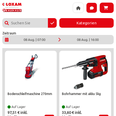
BAUHAUS DIY Augsburg - Die Vermietung von Loxam-Ausrüstung 
Kategorien
Zeitraum
08 Aug. | 07:00
08 Aug. | 16:00
bodenschleifmaschine 270mm
bohrhammer mit akku 5kg
Auf Lager
Auf Lager
97,51 € inkl.
33,60 € inkl.